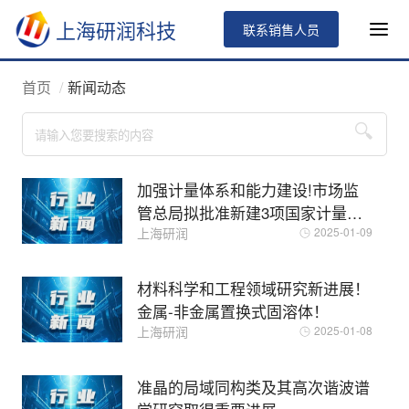
上海研润科技
联系销售人员
首页
新闻动态
加强计量体系和能力建设!市场监
管总局拟批准新建3项国家计量基
准!
上海研润
2025-01-09
材料科学和工程领域研究新进展！
金属-非金属置换式固溶体！
上海研润
2025-01-08
准晶的局域同构类及其高次谐波谱