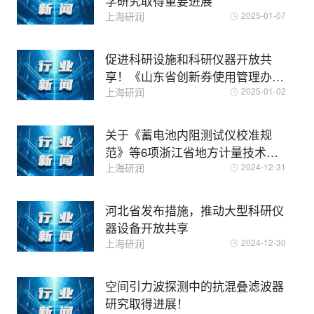
学研究取得重要进展
上海研润
2025-01-07
促进科研设施和科研仪器开放共
享！《山东省创新券使用管理办
法》发布！
上海研润
2025-01-02
关于《蓄电池内阻测试仪校准规
范》等6项浙江省地方计量技术规
范拟发布
上海研润
2024-12-31
河北省发布措施，推动大型科研仪
器设备开放共享
上海研润
2024-12-30
空间引力波探测中的抗混叠滤波器
研究取得进展！