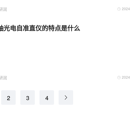
研润
2024
轴光电自准直仪的特点是什么
研润
2024
2
3
4