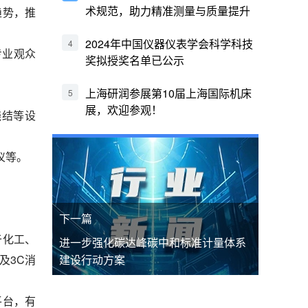
术规范，助力精准测量与质量提升
趋势，推
2024年中国仪器仪表学会科学科技
4
专业观众
奖拟授奖名单已公示
上海研润参展第10届上海国际机床
5
展，欢迎参观！
烧结等设
仪等。
下一篇
于化工、
进一步强化碳达峰碳中和标准计量体系
及3C消
建设行动方案
平台，有