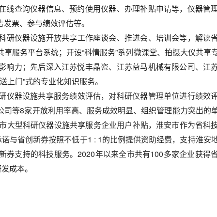
在线查询仪器信息、预约使用仪器、办理补贴申请等，仪器管
告发票、参与绩效评估等。
科研仪器设施开放共享工作座谈会、推进会、培训会等，解读
享服务平台系统；开设“科情服务”系列微课堂、拍摄大仪共享
影响力；先后深入江苏悦丰晶瓷、江苏益马机械有限公司、江
、送上门”式的专业化知识服务。
研仪器设施共享服务绩效评估，对科研仪器管理单位进行绩效
公司等8家开放利用率高、服务成效明显、组织管理能力突出的
省市大型科研仪器设施共享服务企业用户补贴，淮安市作为省科
诺与省创新券按照不低于1 : 1的比例提供资助经费，支持淮安
券支持的科技服务。2020年以来全市共有100多家企业获得
研发成本。