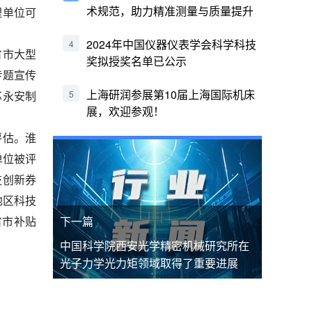
术规范，助力精准测量与质量提升
理单位可
2024年中国仪器仪表学会科学科技
4
省市大型
奖拟授奖名单已公示
专题宣传
上海研润参展第10届上海国际机床
5
苏永安制
展，欢迎参观！
评估。淮
单位被评
技创新券
地区科技
省市补贴
下一篇
中国科学院西安光学精密机械研究所在
光子力学光力矩领域取得了重要进展