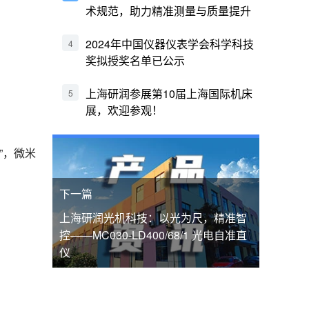
术规范，助力精准测量与质量提升
2024年中国仪器仪表学会科学科技
4
奖拟授奖名单已公示
上海研润参展第10届上海国际机床
5
展，欢迎参观！
化”，微米
下一篇
上海研润光机科技：以光为尺，精准智
控——MC030-LD400/68/1 光电自准直
仪