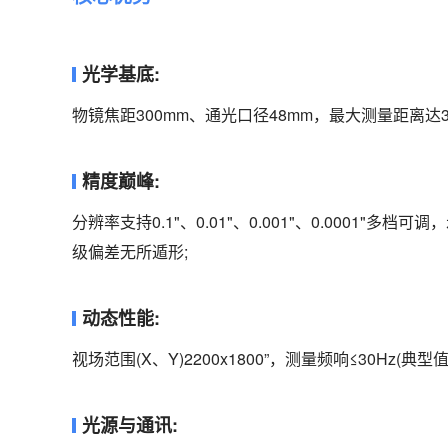
光学基底:
物镜焦距300mm、通光口径48mm，最大测量距离
精度巅峰:
分辨率支持0.1"、0.01"、0.001"、0.0001"多档可
级偏差无所遁形;
动态性能:
视场范围(X、Y)2200x1800”，测量频响≤30Hz
光源与通讯: