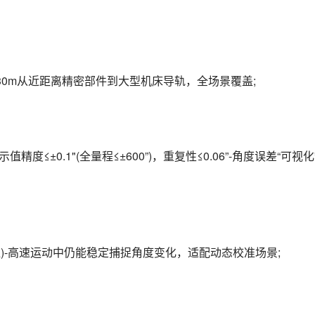
达30m从近距离精密部件到大型机床导轨，全场景覆盖;
调，示值精度≤±0.1"(全量程≤±600”)，重复性≤0.06”-角度误差“可视
(典型值)-高速运动中仍能稳定捕捉角度变化，适配动态校准场景;